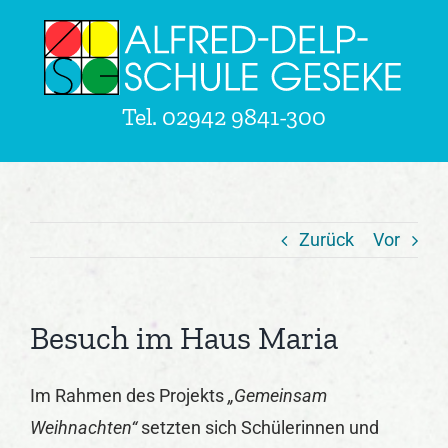
Zum
Inhalt
springen
Tel.
02942 9841-300
Zurück
Vor
Besuch im Haus Maria
Im Rahmen des Projekts
„Gemeinsam
Weihnachten“
setzten sich Schülerinnen und