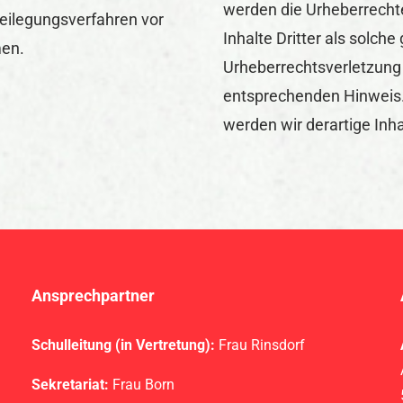
werden die Urheberrecht
tbeilegungsverfahren vor
Inhalte Dritter als solch
men.
Urheberrechtsverletzung
entsprechenden Hinweis
werden wir derartige Inh
Ansprechpartner
Schulleitung (in Vertretung):
Frau Rinsdorf
Sekretariat:
Frau Born