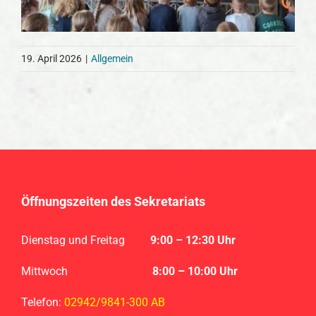
19. April 2026
|
Allgemein
Öffnungszeiten des Sekretariats
Dienstag und Freitag
9
:00 – 12:30 Uhr
Mittwoch
8:00 – 10:00 Uhr
Telefon:
02942/9841-300 AB