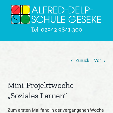
Zum
Inhalt
springen
Tel.
02942 9841-300
Zurück
Vor
Mini-Projektwoche
„Soziales Lernen“
Zum ersten Mal fand in der vergangenen Woche